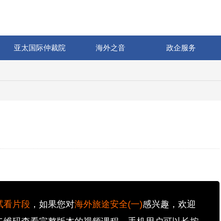
亚太国际仲裁院
海外之音
政企服务
试看片段
，如果您对
海外旅途安全(一)
感兴趣，欢迎