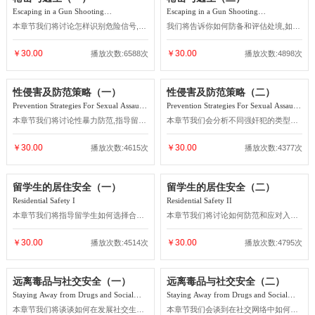
（一）
（二）
Awareness Training & Escaping from
Awareness Training & Escaping from
Dangerous Environments I
Dangerous Environments II
本章节我们将会细致地告诉你,如何识别
本章节我们会告诉你遭遇暴力或抢劫时
掠夺者,避开危险。
怎么应对
￥30.00
￥30.00
播放次数:5692次
播放次数:4548次
枪击与逃生（一）
枪击与逃生（二）
Escaping in a Gun Shooting
Escaping in a Gun Shooting
Environment I
Environment II
本章节我们将讨论怎样识别危险信号,建
我们将告诉你如何防备和评估处境,如何
立个人安全基准,如何防御枪支暴力的危
采取正确的逃生方法
害。
￥30.00
￥30.00
播放次数:6588次
播放次数:4898次
性侵害及防范策略（一）
性侵害及防范策略（二）
Prevention Strategies For Sexual Assault
Prevention Strategies For Sexual Assault
I
II
本章节我们将讨论性暴力防范,指导留学
本章节我们会分析不同强奸犯的类型、
生如何识别危险
行为特质和反击方法
￥30.00
￥30.00
播放次数:4615次
播放次数:4377次
留学生的居住安全（一）
留学生的居住安全（二）
Residential Safety I
Residential Safety II
本章节我们将指导留学生如何选择合适
本章节我们将讨论如何防范和应对入室