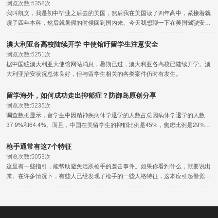
浏览次数:5358次
我叫凯文，我是初中毕业之后去的美国，然后我在美国读了四年高中，紧接着就
读了四年本科，然后就暑假的时候回到国内来。今天我想聊一下在美国驾驶安全
的问题。
澳大利亚各高校陆续开学 中使馆吁留学生注意安全
浏览次数:5251次
据中国驻澳大利亚大使馆网站消息，暑期已过，澳大利亚各高校已陆续开学。澳
大利亚治安状况总体良好，但与留学生相关的各类案件仍时有发生。
留学海外，如何成功走出抑郁症？防御岛原创分享
浏览次数:5235次
调查数据显示，留学生中因精神疾病休学退学的人数占总因病休学退学的人数
37.9%和64.4%。而且，中国在美留学生的抑郁比例是45%，焦虑比例是29%。
还有一些其他的心理疾病，比如说妄想症失眠症等。
枪手通常有这7个特征
浏览次数:5053次
这里有一些指引，能帮助避免活跃枪手的袭击事件。如果你看到什么，就要说出
来。在许多情况下，有些人已经发现了枪手的一些人格特征，这本应引起警觉，
但没有向相关的权威部门报告。