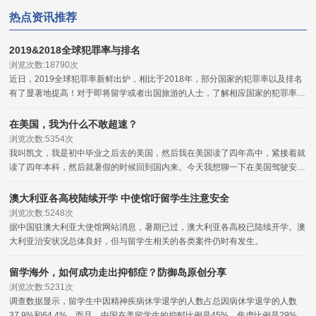
热点资讯推荐
2019&2018全球犯罪率与排名
浏览次数:18790次
近日，2019全球犯罪率新鲜出炉，相比于2018年，部分国家的犯罪率以及排名
有了显著地提高！对于即将留学或者出国旅游的人士，了解相应国家的犯罪率，
对于海外安全的把握是非常有用的，可以起到一定的程度的参考与防范作用。
在美国，我为什么不敢超速？
浏览次数:5354次
我叫凯文，我是初中毕业之后去的美国，然后我在美国读了四年高中，紧接着就
读了四年本科，然后就暑假的时候回到国内来。今天我想聊一下在美国驾驶安全
的问题。
澳大利亚各高校陆续开学 中使馆吁留学生注意安全
浏览次数:5248次
据中国驻澳大利亚大使馆网站消息，暑期已过，澳大利亚各高校已陆续开学。澳
大利亚治安状况总体良好，但与留学生相关的各类案件仍时有发生。
留学海外，如何成功走出抑郁症？防御岛原创分享
浏览次数:5231次
调查数据显示，留学生中因精神疾病休学退学的人数占总因病休学退学的人数
37.9%和64.4%。而且，中国在美留学生的抑郁比例是45%，焦虑比例是29%。