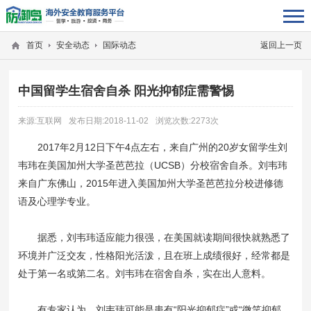
首页
安全动态
国际动态
返回上一页
中国留学生宿舍自杀 阳光抑郁症需警惕
来源:互联网
发布日期:2018-11-02
浏览次数:2273次
2017年2月12日下午4点左右，来自广州的20岁女留学生刘
韦玮在美国加州大学圣芭芭拉（UCSB）分校宿舍自杀。刘韦玮
来自广东佛山，2015年进入美国加州大学圣芭芭拉分校进修德
语及心理学专业。
据悉，刘韦玮适应能力很强，在美国就读期间很快就熟悉了
环境并广泛交友，性格阳光活泼，且在班上成绩很好，经常都是
处于第一名或第二名。刘韦玮在宿舍自杀，实在出人意料。
有专家认为，刘韦玮可能是患有“阳光抑郁症”或“微笑抑郁