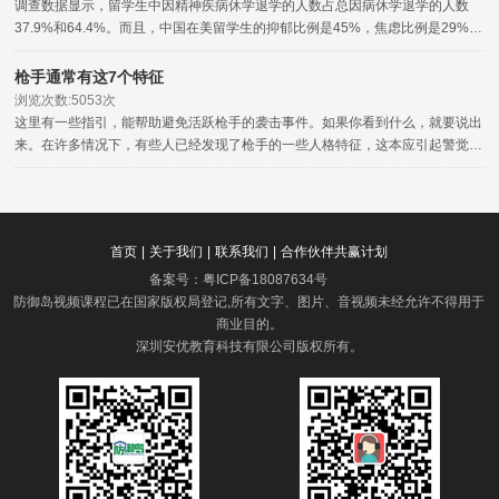
调查数据显示，留学生中因精神疾病休学退学的人数占总因病休学退学的人数
37.9%和64.4%。而且，中国在美留学生的抑郁比例是45%，焦虑比例是29%。
还有一些其他的心理疾病，比如说妄想症失眠症等。
枪手通常有这7个特征
浏览次数:5053次
这里有一些指引，能帮助避免活跃枪手的袭击事件。如果你看到什么，就要说出
来。在许多情况下，有些人已经发现了枪手的一些人格特征，这本应引起警觉，
但没有向相关的权威部门报告。
首页
|
关于我们
|
联系我们
|
合作伙伴共赢计划
备案号：
粤ICP备18087634号
防御岛视频课程已在国家版权局登记,所有文字、图片、音视频未经允许不得用于
商业目的。
深圳安优教育科技有限公司版权所有
。