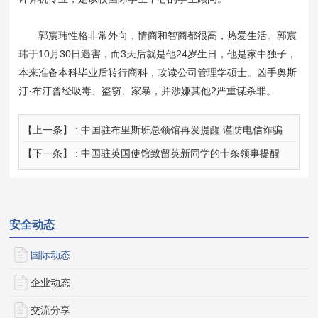
郭宸玮性格非常外向，情商和智商都很高，热爱生活。郭宸
玮于10月30日遇害，而3天后就是他24岁生日，他是家中独子，
本来准备本科毕业后转行商科，攻读公司管理学硕士。凶手奥斯
汀·布汀曾经吸毒、盗窃、家暴，并涉嫌其他2严重谋杀罪。
【上一条】 :
中国驻布里斯班总领馆再发提醒 谨防电信诈骗
【下一条】 :
中国驻英国使馆致留英新同学的十条领事提醒
安全动态
国际动态
企业动态
交流分享