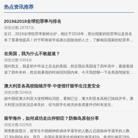
热点资讯推荐
2019&2018全球犯罪率与排名
浏览次数:18787次
近日，2019全球犯罪率新鲜出炉，相比于2018年，部分国家的犯罪率以及排名
有了显著地提高！对于即将留学或者出国旅游的人士，了解相应国家的犯罪率，
对于海外安全的把握是非常有用的，可以起到一定的程度的参考与防范作用。
在美国，我为什么不敢超速？
浏览次数:5354次
我叫凯文，我是初中毕业之后去的美国，然后我在美国读了四年高中，紧接着就
读了四年本科，然后就暑假的时候回到国内来。今天我想聊一下在美国驾驶安全
的问题。
澳大利亚各高校陆续开学 中使馆吁留学生注意安全
浏览次数:5246次
据中国驻澳大利亚大使馆网站消息，暑期已过，澳大利亚各高校已陆续开学。澳
大利亚治安状况总体良好，但与留学生相关的各类案件仍时有发生。
留学海外，如何成功走出抑郁症？防御岛原创分享
浏览次数:5229次
调查数据显示，留学生中因精神疾病休学退学的人数占总因病休学退学的人数
37.9%和64.4%。而且，中国在美留学生的抑郁比例是45%，焦虑比例是29%。