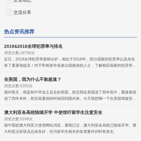
交流分享
热点资讯推荐
2019&2018全球犯罪率与排名
浏览次数:18790次
近日，2019全球犯罪率新鲜出炉，相比于2018年，部分国家的犯罪率以及排名
有了显著地提高！对于即将留学或者出国旅游的人士，了解相应国家的犯罪率，
对于海外安全的把握是非常有用的，可以起到一定的程度的参考与防范作用。
在美国，我为什么不敢超速？
浏览次数:5355次
我叫凯文，我是初中毕业之后去的美国，然后我在美国读了四年高中，紧接着就
读了四年本科，然后就暑假的时候回到国内来。今天我想聊一下在美国驾驶安全
的问题。
澳大利亚各高校陆续开学 中使馆吁留学生注意安全
浏览次数:5249次
据中国驻澳大利亚大使馆网站消息，暑期已过，澳大利亚各高校已陆续开学。澳
大利亚治安状况总体良好，但与留学生相关的各类案件仍时有发生。