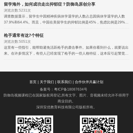
留学海外，如何成功走出抑郁症？防御岛原创分享
浏览次数:5231次
调查数据显示，留学生中因精神疾病休学退学的人数占总因病休学退学的人数
37.9%和64.4%。而且，中国在美留学生的抑郁比例是45%，焦虑比例是29%。
还有一些其他的心理疾病，比如说妄想症失眠症等。
枪手通常有这7个特征
浏览次数:5051次
这里有一些指引，能帮助避免活跃枪手的袭击事件。如果你看到什么，就要说出
来。在许多情况下，有些人已经发现了枪手的一些人格特征，这本应引起警觉，
但没有向相关的权威部门报告。
首页
|
关于我们
|
联系我们
|
合作伙伴共赢计划
备案号：
粤ICP备18087634号
防御岛视频课程已在国家版权局登记,所有文字、图片、音视频未经允许不得用于
商业目的。
深圳安优教育科技有限公司版权所有
。