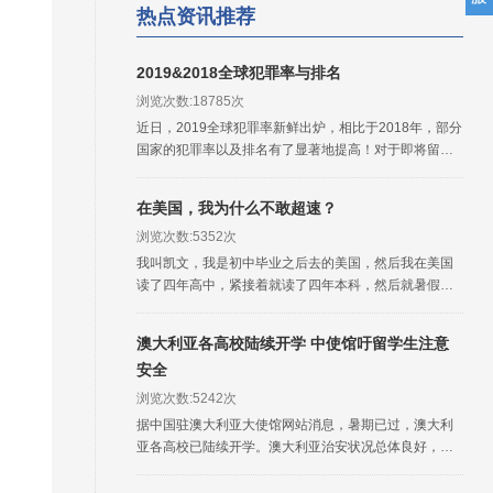
热点资讯推荐
2019&2018全球犯罪率与排名
浏览次数:18785次
近日，2019全球犯罪率新鲜出炉，相比于2018年，部分
国家的犯罪率以及排名有了显著地提高！对于即将留学
或者出国旅游的人士，了解相应国家的犯罪率，对于海
外安全的把握是非常有用的，可以起到一定的程度的参
在美国，我为什么不敢超速？
考与防范作用。
浏览次数:5352次
我叫凯文，我是初中毕业之后去的美国，然后我在美国
读了四年高中，紧接着就读了四年本科，然后就暑假的
时候回到国内来。今天我想聊一下在美国驾驶安全的问
题。
澳大利亚各高校陆续开学 中使馆吁留学生注意
安全
浏览次数:5242次
据中国驻澳大利亚大使馆网站消息，暑期已过，澳大利
亚各高校已陆续开学。澳大利亚治安状况总体良好，但
与留学生相关的各类案件仍时有发生。