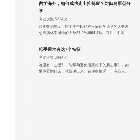
留学海外，如何成功走出抑郁症？防御岛原创分
享
浏览次数:5224次
调查数据显示，留学生中因精神疾病休学退学的人数占
总因病休学退学的人数37.9%和64.4%。而且，中国在
美留学生的抑郁比例是45%，焦虑比例是29%。还有一
些其他的心理疾病，比如说妄想症失眠症等。
枪手通常有这7个特征
浏览次数:5044次
这里有一些指引，能帮助避免活跃枪手的袭击事件。如
果你看到什么，就要说出来。在许多情况下，有些人已
经发现了枪手的一些人格特征，这本应引起警觉，但没
有向相关的权威部门报告。