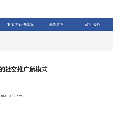
亚太国际仲裁院
海外之音
政企服务
与的社交推广新模式
18/311152.html