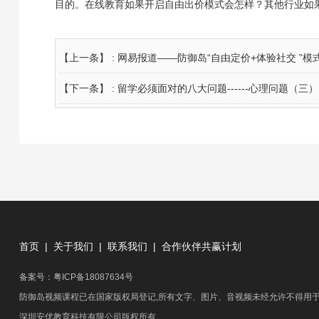
目的。在线教育如果开启自由出价模式会怎样？其他行业如
【上一条】 :
网易报道——防御岛“自由定价+体验社交 ”模
【下一条】 :
留学必须面对的八大问题------心理问题（三）
首页
|
关于我们
|
联系我们
|
合作伙伴共赢计划
备案号：
粤ICP备18087634号
防御岛视频课程已在国家版权局登记,所有文字、图片、音视频未经允许不得用
深圳安优教育科技有限公司版权所有
。