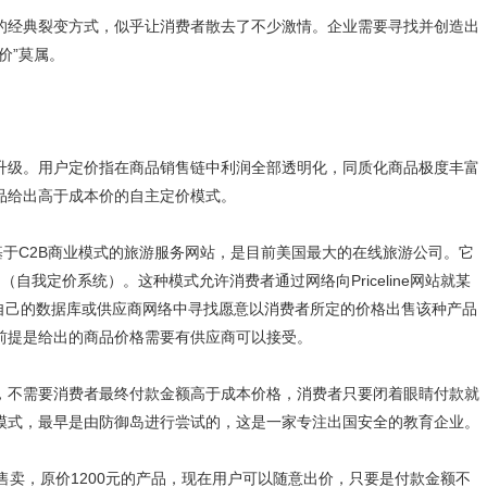
的经典裂变方式，似乎让消费者散去了不少激情。企业需要寻找并创造出
价”莫属。
升级。用户定价指在商品销售链中利润全部透明化，同质化商品极度丰富
品给出高于成本价的自主定价模式。
e是一家基于C2B商业模式的旅游服务网站，是目前美国最大的在线旅游公司。它
ystem（自我定价系统）。这种模式允许消费者通过网络向Priceline网站就某
负责从自己的数据库或供应商网络中寻找愿意以消费者所定的价格出售该种产品
前提是给出的商品价格需要有供应商可以接受。
，不需要消费者最终付款金额高于成本价格，消费者只要闭着眼睛付款就
模式，最早是由防御岛进行尝试的，这是一家专注出国安全的教育企业。
售卖，原价1200元的产品，现在用户可以随意出价，只要是付款金额不